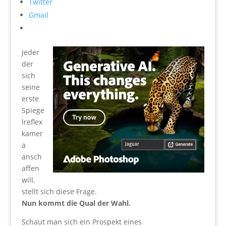
Twitter
Gmail
Jeder
der
sich
seine
erste
Spiege
lreflex
kamer
a
ansch
affen
will,
stellt sich diese Frage.
Nun kommt die Qual der Wahl.
Schaut man sich ein Prospekt eines