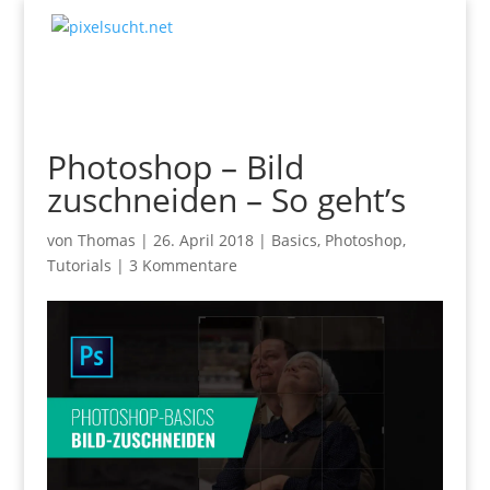
Photoshop – Bild
zuschneiden – So geht’s
von
Thomas
|
26. April 2018
|
Basics
,
Photoshop
,
Tutorials
|
3 Kommentare