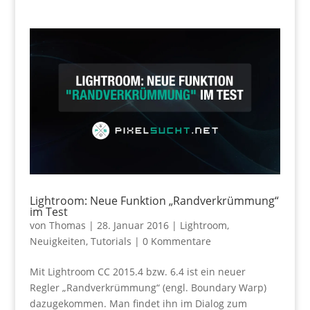
Lightroom: Neue Funktion „Randverkrümmung“
im Test
von
Thomas
|
28. Januar 2016
|
Lightroom
,
Neuigkeiten
,
Tutorials
|
0 Kommentare
Mit Lightroom CC 2015.4 bzw. 6.4 ist ein neuer
Regler „Randverkrümmung“ (engl. Boundary Warp)
dazugekommen. Man findet ihn im Dialog zum