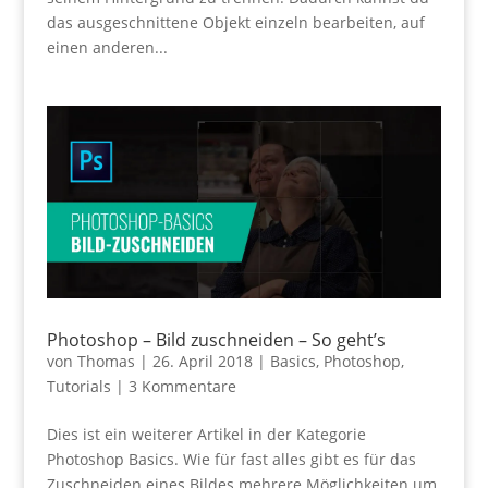
das ausgeschnittene Objekt einzeln bearbeiten, auf
einen anderen...
Photoshop – Bild zuschneiden – So geht’s
von
Thomas
|
26. April 2018
|
Basics
,
Photoshop
,
Tutorials
|
3 Kommentare
Dies ist ein weiterer Artikel in der Kategorie
Photoshop Basics. Wie für fast alles gibt es für das
Zuschneiden eines Bildes mehrere Möglichkeiten um