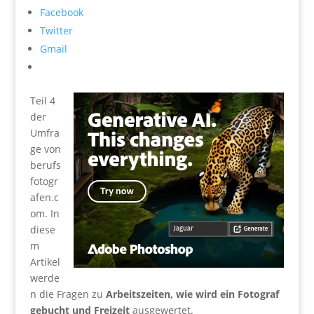
Facebook
Twitter
Gmail
Teil 4
der
Umfra
ge von
berufs
fotogr
afen.c
om. In
diese
m
Artikel
werde
n die Fragen zu
Arbeitszeiten, wie wird ein Fotograf
gebucht und Freizeit
ausgewertet.