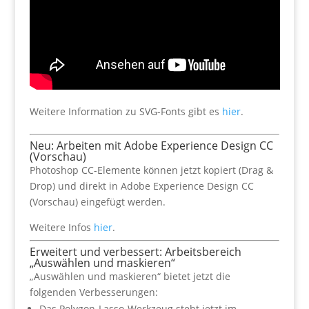
Weitere Information zu SVG-Fonts gibt es
hier
.
Neu: Arbeiten mit Adobe Experience Design CC
(Vorschau)
Photoshop CC-Elemente können jetzt kopiert (Drag &
Drop) und direkt in Adobe Experience Design CC
(Vorschau) eingefügt werden.
Weitere Infos
hier
.
Erweitert und verbessert: Arbeitsbereich
„Auswählen und maskieren“
„Auswählen und maskieren“ bietet jetzt die
folgenden Verbesserungen:
Das Polygon-Lasso-Werkzeug steht jetzt im