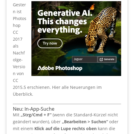
Gester
n ist
Photos
hop
CC
2017
als
Nachf
olge-
Versio
n von
CC
2015.5 erschienen. Hier alle Neuerungen im
Überblick.
Neu: In-App-Suche
Mit
„Strg/Cmd + F“
(wenn die Standard-Kürzel nicht
geändert wurden), über
„Bearbeiten > Suchen“
oder
mit einem
Klick auf die Lupe rechts oben
kann die