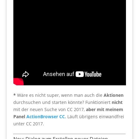
*
Wäre es nicht super, wenn man auch die
Aktionen
durchsuchen und starten könnte? Funktioniert
nicht
mit der neuen Suche von CC 2017,
aber mit meinem
Panel
ActionBrowser CC.
Läuft übrigens einwandfrei
unter CC 2017.
Neu: Dialog zum Erstellen neuer Dateien