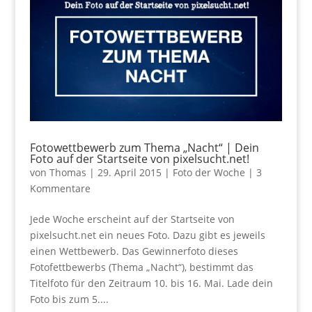
Fotowettbewerb zum Thema „Nacht“ | Dein
Foto auf der Startseite von pixelsucht.net!
von
Thomas
|
29. April 2015
|
Foto der Woche
|
3
Kommentare
Jede Woche erscheint auf der Startseite von
pixelsucht.net ein neues Foto. Dazu gibt es jeweils
einen Wettbewerb. Das Gewinnerfoto dieses
Fotofettbewerbs (Thema „Nacht“), bestimmt das
Titelfoto für den Zeitraum 10. bis 16. Mai. Lade dein
Foto bis zum 5....