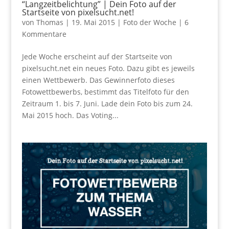
“Langzeitbelichtung” | Dein Foto auf der
Startseite von pixelsucht.net!
von
Thomas
|
19. Mai 2015
|
Foto der Woche
|
6
Kommentare
Jede Woche erscheint auf der Startseite von
pixelsucht.net ein neues Foto. Dazu gibt es jeweils
einen Wettbewerb. Das Gewinnerfoto dieses
Fotowettbewerbs, bestimmt das Titelfoto für den
Zeitraum 1. bis 7. Juni. Lade dein Foto bis zum 24.
Mai 2015 hoch. Das Voting...