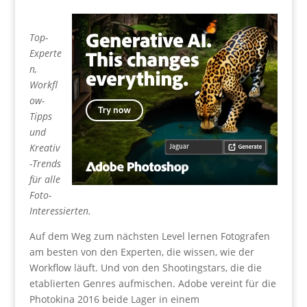
Top-
Experte
n,
Workfl
ow-
Tipps
und
Kreativ
-Trends
für alle
Foto-
Interessierten.
Auf dem Weg zum nächsten Level lernen Fotografen
am besten von den Experten, die wissen, wie der
Workflow läuft. Und von den Shootingstars, die die
etablierten Genres aufmischen. Adobe vereint für die
Photokina 2016 beide Lager in einem