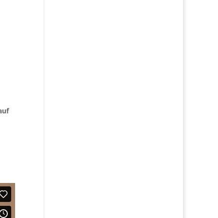
auf
m