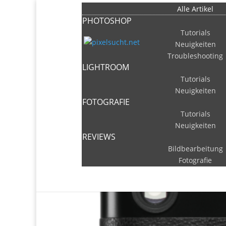
Alle Artikel
PHOTOSHOP
Tutorials
Neuigkeiten
Troubleshooting
LIGHTROOM
Neue Leica M-D ohne 
Tutorials
Neuigkeiten
von
Thomas
|
29. April 2016
|
Fotografie
,
Neuig
FOTOGRAFIE
Tutorials
Neuigkeiten
REVIEWS
Bildbearbeitung
Fotografie
PHOTOSHOP PLUGINS
ÜBER