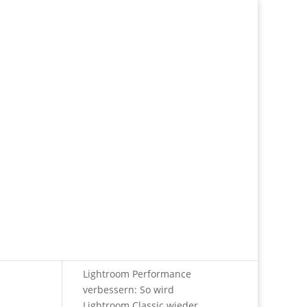
Neueste Beiträge
Photoshop vs. GIMP: Der
große Vergleich
7. August
2026
Photoshop Preis: Alle Kosten
im Überblick (2026)
6.
August 2026
Lightroom Performance
verbessern: So wird
Lightroom Classic wieder