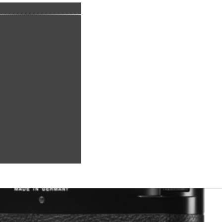
Display
keiten
|
0 Kommentare