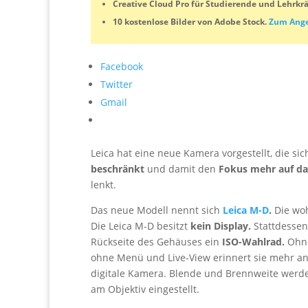
Creative Cloud Pro für Studierende und Lehrkrä
10 kostenlose Bilder von Adobe Stock.
Zum Ange
Facebook
Twitter
Gmail
Leica hat eine neue Kamera vorgestellt, die si
beschränkt
und damit den
Fokus mehr auf da
lenkt.
Das neue Modell nennt sich
Leica M-D
.
Die wo
Die Leica M-D besitzt
kein Display.
Stattdessen 
Rückseite des Gehäuses ein
ISO-Wahlrad.
Ohne
ohne Menü und Live-View erinnert sie mehr an 
digitale Kamera. Blende und Brennweite werden
am Objektiv eingestellt.